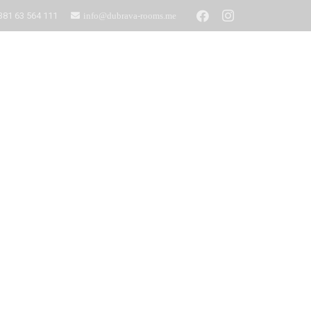
381 63 564 111
info@dubrava-rooms.me
Unterkünfte
Kontakt