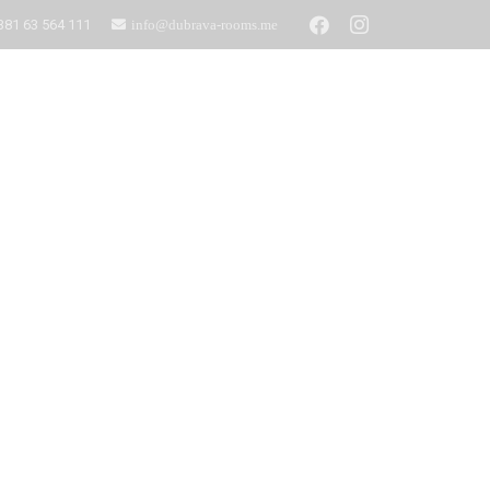
381 63 564 111
info@dubrava-rooms.me
Unterkünfte
Kontakt