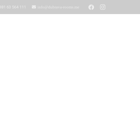
381 63 564 111
info@dubrava-rooms.me
Unterkünfte
Kontakt