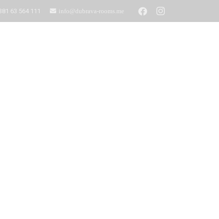
381 63 564 111
info@dubrava-rooms.me
Unterkünfte
Kontakt