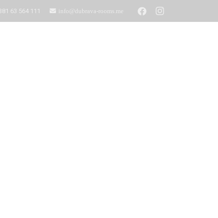
381 63 564 111
info@dubrava-rooms.me
Unterkünfte
Kontakt